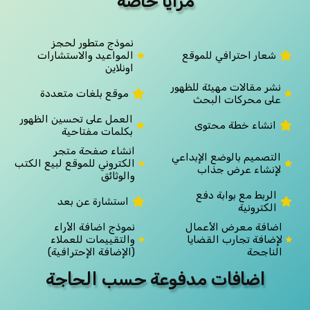
مزايا خاصة
نموذج متطور لحجز
شعار احترافي للموقع
المواعيد والاستشارات
اونلاين
نشر مقالات مهيئة للظهور
موقع بلغات متعددة
على محركات البحث
العمل على تحسين الظهور
انشاء خطة محتوى
بكلمات مفتاحية
انشاء صفحة متجر
التصميم بالوضع الإبداعي
الكتروني للموقع لبيع الكتب
لإنشاء عرض جذاب
والوثائق
الربط مع بوابة دفع
استشارة عن بعد
الكترونية
اضافة معرض الأعمال
نموذج اضافة الأراء
لإضافة تجارب القضايا
والتقييمات للعملاء
الناجحة
(الإضافة الإحترافية)
اضافات مدفوعة حسب الحاجة