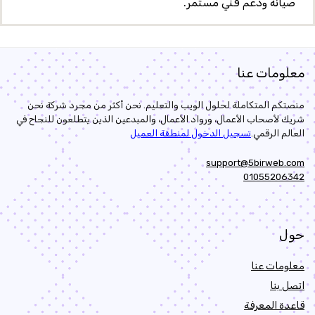
صيانة ودعم فني مستمر
.
معلومات عنا
منصتكم المتكاملة لحلول الويب والتعليم. نحن أكثر من مجرد شركة نحن
شريك لأصحاب الأعمال، ورواد الأعمال، والمبدعين الذين يتطلعون للنجاح في
العالم الرقمي.
تسجيل الدخول لمنطقة العميل
support@5birweb.com
01055206342
حول
معلومات عنا
اتصل بنا
قاعدة المعرفة