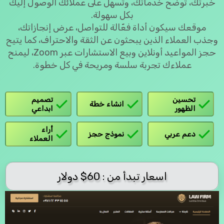
خبرتك، توضح خدماتك، وتسهّل على عملائك الوصول إليك
بكل سهولة.
موقعك سيكون أداة فعّالة للتواصل، عرض إنجازاتك،
وجذب العملاء الذين يبحثون عن الثقة والاحتراف، كما يتيح
حجز المواعيد أونلاين وبيع الاستشارات عبر Zoom، ليمنح
عملاءك تجربة سلسة ومريحة في كل خطوة.
تحسين
تصميم
انشاء خطة
الظهور
ابداعي
أراء
دعم عربي
نموذج حجز
العملاء
اسعار تبدأ من : 60$ دولار