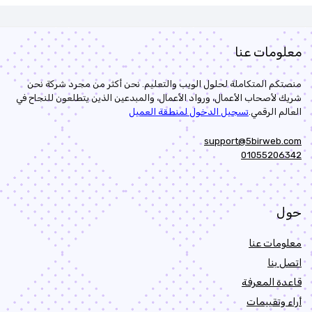
معلومات عنا
منصتكم المتكاملة لحلول الويب والتعليم. نحن أكثر من مجرد شركة نحن
شريك لأصحاب الأعمال، ورواد الأعمال، والمبدعين الذين يتطلعون للنجاح في
العالم الرقمي.
تسجيل الدخول لمنطقة العميل
support@5birweb.com
01055206342
حول
معلومات عنا
اتصل بنا
قاعدة المعرفة
أراء وتقييمات