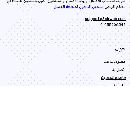
شريك لأصحاب الأعمال، ورواد الأعمال، والمبدعين الذين يتطلعون للنجاح في
العالم الرقمي.
تسجيل الدخول لمنطقة العميل
support@5birweb.com
01055206342
حول
معلومات عنا
اتصل بنا
قاعدة المعرفة
أراء وتقييمات
وثائق
سياسة استرداد الأموال
شروط الإستخدام
سياسة الخصوصية