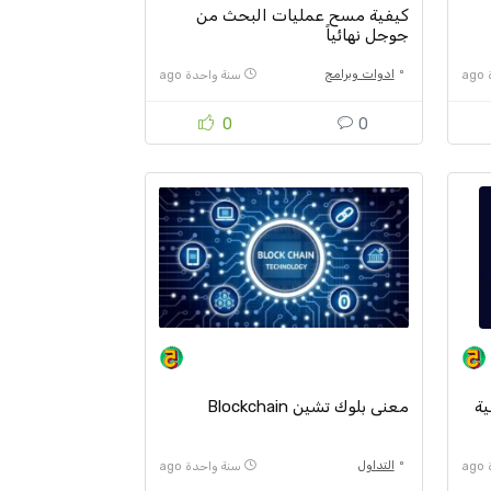
كيفية مسح عمليات البحث من
جوجل نهائياً
ادوات وبرامج
a
سنة واحدة ago
0
0
ية
معنى بلوك تشين Blockchain
التداول
a
سنة واحدة ago