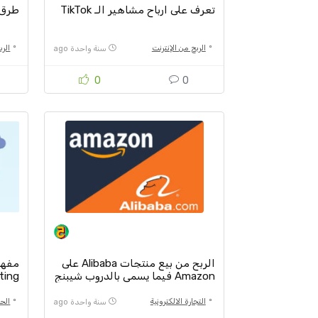
تعرف على ارباح مشاهير الـ TikTok
طرق ك
الربح من الإنترنت
الرب
سنة واحدة ago
0
0
الربح من بيع منتجات Alibaba على
Amazon فيما يسمى بالدروب شيبنج
Computing) 
التجارة الالكترونية
الح
سنة واحدة ago