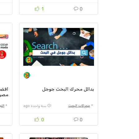
1
0
بدائل محرك البحث جوجل
افضل 
مصر،
محركات البحث
التج
سنة واحدة ago
0
0