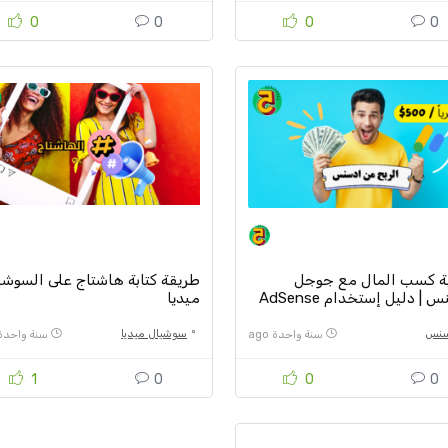
0
0
0
0
ة كسب المال مع جوجل
طريقة كتابة هاشتاج على السوشي
 | دليل إستخدام AdSense
ميديا
سنس
سوشيال ميديا
سنة واحدة ago
سنة واحدة go
1
0
0
0