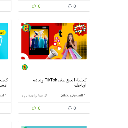
0
0
كيفية البيع على TikTok وزيادة
كيفي
ارباحك
ادسنس
التسويق والإعلان
اد
سنة واحدة ago
0
0