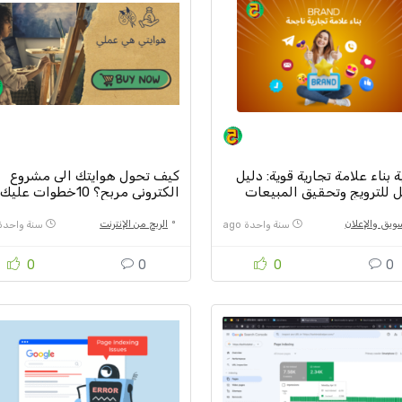
 بناء علامة تجارية قوية: دليل
كيف تحول هوايتك الى مشروع
 للترويج وتحقيق المبيعات
الكتروني مربح؟ 10خطوات عليك
اتباعها
سويق والإعلان
الربح من الإنترنت
سنة واحدة ago
سنة واحدة go
0
0
0
0